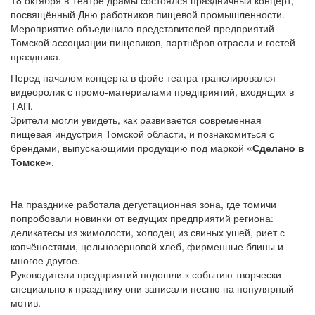
18 октября в Театре драмы состоялся праздничный концерт,
посвящённый Дню работников пищевой промышленности.
Мероприятие объединило представителей предприятий
Томской ассоциации пищевиков, партнёров отрасли и гостей
праздника.
Перед началом концерта в фойе театра транслировался
видеоролик с промо-материалами предприятий, входящих в
ТАП.
Зрители могли увидеть, как развивается современная
пищевая индустрия Томской области, и познакомиться с
брендами, выпускающими продукцию под маркой
«Сделано в
Томске»
.
На празднике работала дегустационная зона, где томичи
попробовали новинки от ведущих предприятий региона:
деликатесы из жимолости, холодец из свиных ушей, риет с
копчёностями, цельнозерновой хлеб, фирменные блины и
многое другое.
Руководители предприятий подошли к событию творчески —
специально к празднику они записали песню на популярный
мотив.